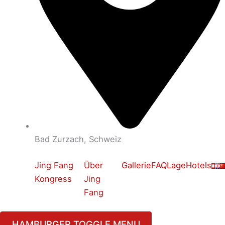
Bad Zurzach, Schweiz
Jing Fang
Über
Gallerie
FAQ
Lage
Hotels
Kongress
Jing
Fang
HAMBURGER TOGGLE MENU