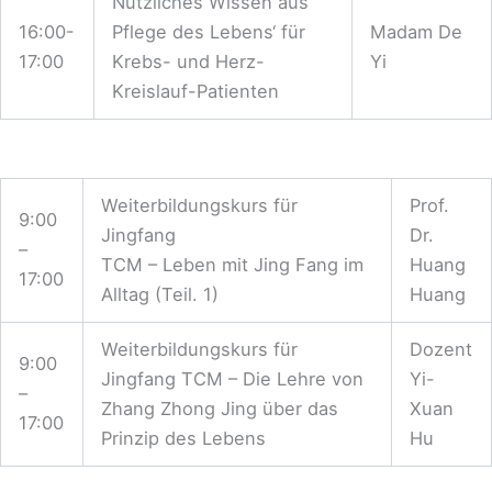
Nützliches Wissen aus‘
16:00-
Pflege des Lebens‘ für
Madam De
17:00
Krebs- und Herz-
Yi
Kreislauf-Patienten
Weiterbildungskurs für
Prof.
9:00
Jingfang
Dr.
–
TCM – Leben mit Jing Fang im
Huang
17:00
Alltag (Teil. 1)
Huang
Weiterbildungskurs für
Dozent
9:00
Jingfang TCM – Die Lehre von
Yi-
–
Zhang Zhong Jing über das
Xuan
17:00
Prinzip des Lebens
Hu